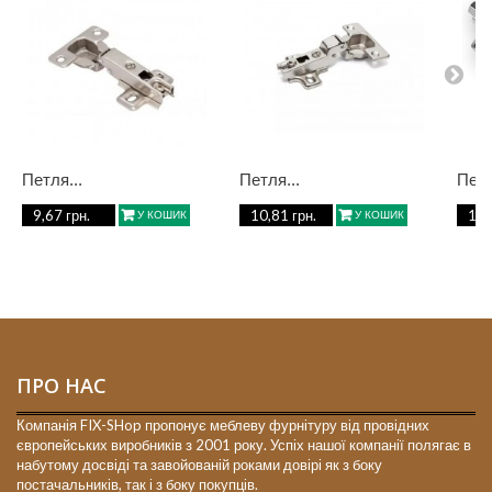
Петля...
Петля...
Петл
9,67 грн.
10,81 грн.
10,
У КОШИК
У КОШИК
ПРО НАС
Компанія FIX-SHop пропонує меблеву фурнітуру від провідних
європейських виробників з 2001 року. Успіх нашої компанії полягає в
набутому досвіді та завойованій роками довірі як з боку
постачальників, так і з боку покупців.