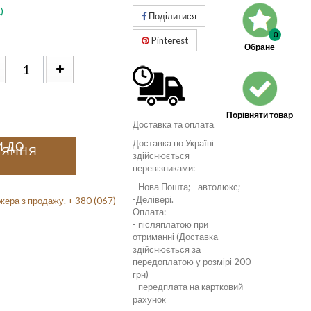
)
Поділитися
0
Pinterest
Обране
Порівняти товар
Доставка та оплата
Доставка по Україні
И ДО
НЯННЯ
здійснюється
перевізниками:
- Нова Пошта; - автолюкс;
-Делівері.
жера з продажу. + 380 (067)
Оплата:
- післяплатою при
отриманні (Доставка
здійснюється за
передоплатою у розмірі 200
грн)
- передплата на картковий
рахунок