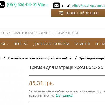
(067) 636-04-01
Viber
E-mail:
office@fixshop.com.ua
ЗВОРОТНІЙ ЗВ`ЯЗОК
ИКИ
ПРО НАС
ДОСТАВКА ТА ОПЛАТА
ГАРАНТІЯ
PDF 
в
Комплектуючі та механізми для м'яких меблів
Тримач для матрац
Тримач для матраца хром L315 25
85,31 грн.
Якщо ви виробник меблів, дизайнер або архітектор, Ви
(зв'язатись)
на постійній основі