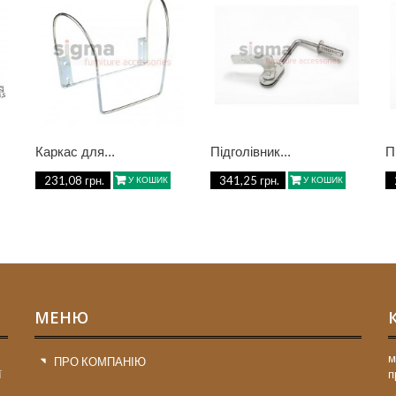
Каркас для...
Підголівник...
П
231,08 грн.
341,25 грн.
У КОШИК
У КОШИК
МЕНЮ
м
ПРО КОМПАНІЮ
ї
п