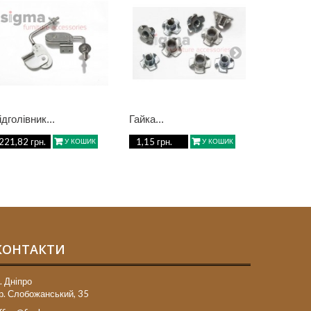
ідголівник...
Гайка...
Гайка...
221,82 грн.
1,15 грн.
1,15 грн.
У КОШИК
У КОШИК
КОНТАКТИ
. Дніпро
р. Слобожанський, 35