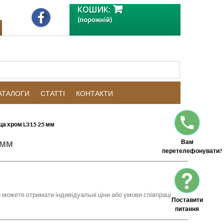
КОШИК:
(порожній)
КАТАЛОГИ
СТАТТІ
КОНТАКТИ
а хром L315 25 мм
 мм
Вам
перетелефонувати?
 можете отримати індивідуальні ціни або умови співпраці
Поставити
питання