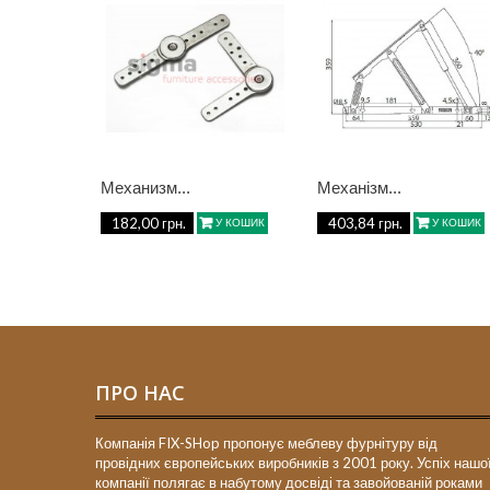
Механизм...
Механізм...
182,00 грн.
403,84 грн.
У КОШИК
У КОШИК
ПРО НАС
Компанія FIX-SHop пропонує меблеву фурнітуру від
провідних європейських виробників з 2001 року. Успіх нашо
компанії полягає в набутому досвіді та завойованій роками