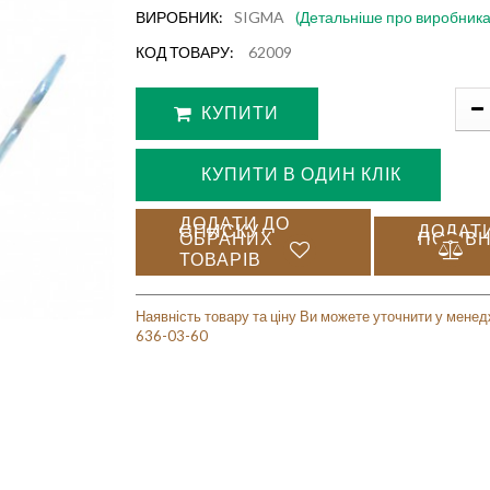
ВИРОБНИК:
SIGMA
(Детальніше про виробника
КОД ТОВАРУ:
62009
КУПИТИ
КУПИТИ В ОДИН КЛІК
ДОДАТИ ДО
СПИСКУ
ДОДАТ
ОБРАНИХ
ПОРІВ
ТОВАРІВ
Наявність товару та ціну Ви можете уточнити у менед
636-03-60