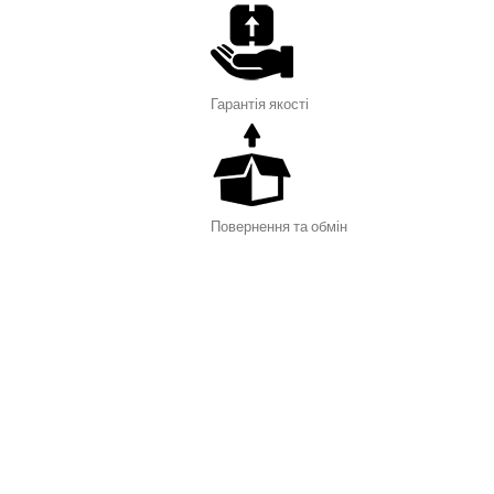
Гарантія я
кості
Повернення та обмін