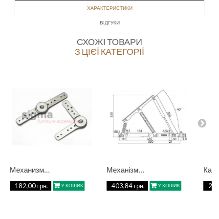
ХАРАКТЕРИСТИКИ
ВІДГУКИ
СХОЖІ ТОВАРИ
З ЦІЄЇ КАТЕГОРІЇ
Механизм...
Механізм...
Карк
182,00 грн.
403,84 грн.
231
У КОШИК
У КОШИК