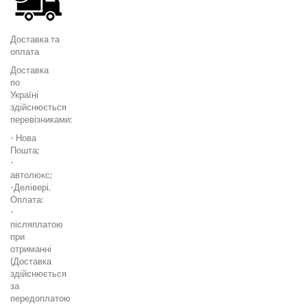
Доставка та
оплата
Доставка
по
Україні
здійснюється
перевізниками:
- Нова
Пошта;
-
автолюкс;
-Делівері.
Оплата:
-
післяплатою
при
отриманні
(Доставка
здійснюється
за
передоплатою