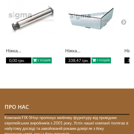
Ніжка...
Ніжка...
Ніжка
0,00 грн.
338,47 грн.
36,
У КОШИК
У КОШИК
ПРО НАС
Компанія FIX-SHop пропонує меблеву фурнітуру від провідних
європейських виробників з 2001 року. Успіх нашої компанії полягає в
набутому досвіді та завойованій роками довірі як з боку
постачальників, так і з боку покупців.