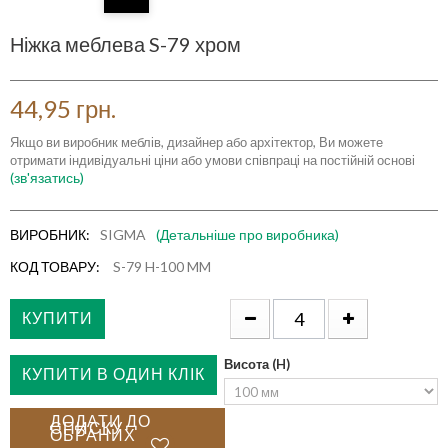
Ніжка меблева S-79 хром
44,95 грн.
Якщо ви виробник меблів, дизайнер або архітектор, Ви можете
отримати індивідуальні ціни або умови співпраці на постійній основі
(зв'язатись)
ВИРОБНИК:
SIGMA
(Детальніше про виробника)
КОД ТОВАРУ:
S-79 H-100 MM
КУПИТИ
Висота (H)
КУПИТИ В ОДИН КЛІК
ДОДАТИ ДО
СПИСКУ
ОБРАНИХ