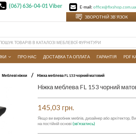
(067) 636-04-01
Viber
E-mail:
office@fixshop.com.ua
ЗВОРОТНІЙ ЗВ`ЯЗОК
ИКИ
ПРО НАС
ДОСТАВКА ТА ОПЛАТА
ГАРАНТІЯ
PDF 
Меблеві ніжки
Ніжка меблева FL 153 чорний матовий
Ніжка меблева FL 153 чорний мато
145,03 грн.
Якщо ви виробник меблів, дизайнер або архітектор, Ви
(зв'язатись)
на постійній основі