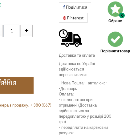
)
Поділитися
0
Pinterest
Обране
Порівняти товар
Доставка та оплата
Доставка по Україні
здійснюється
перевізниками:
И ДО
НЯННЯ
- Нова Пошта; - автолюкс;
-Делівері.
Оплата:
- післяплатою при
жера з продажу. + 380 (067)
отриманні (Доставка
здійснюється за
передоплатою у розмірі 200
грн)
- передплата на картковий
рахунок