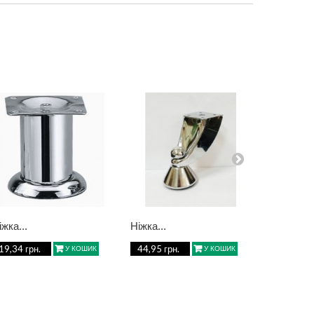
іжка...
Ніжка...
Ніжка...
19,34 грн.
44,95 грн.
199,06 г
У КОШИК
У КОШИК