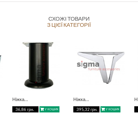
СХОЖІ ТОВАРИ
З ЦІЄЇ КАТЕГОРІЇ
Ніжка...
Ніжка...
Н
36,86 грн.
395,32 грн.
У КОШИК
У КОШИК