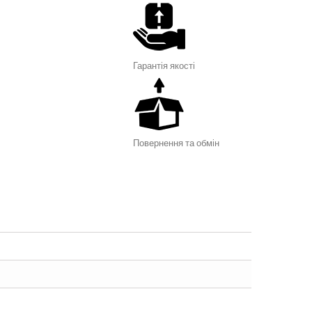
Гарантія я
кості
Повернення та обмін