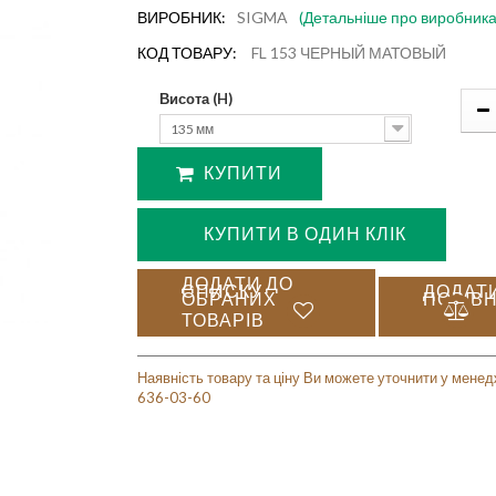
ВИРОБНИК:
SIGMA
(Детальніше про виробника
КОД ТОВАРУ:
FL 153 ЧЕРНЫЙ МАТОВЫЙ
Висота (H)
135 мм
КУПИТИ
КУПИТИ В ОДИН КЛІК
ДОДАТИ ДО
СПИСКУ
ДОДАТ
ОБРАНИХ
ПОРІВ
ТОВАРІВ
Наявність товару та ціну Ви можете уточнити у менед
636-03-60