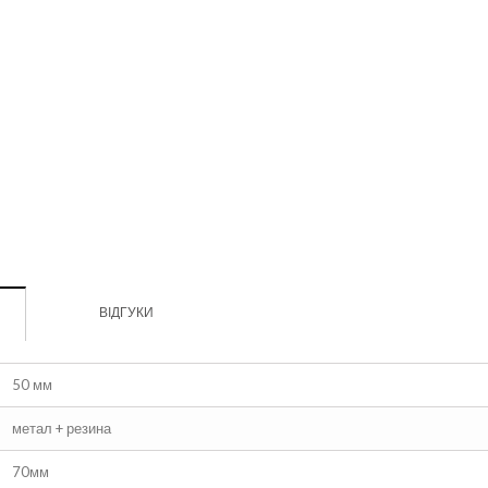
ВІДГУКИ
50 мм
метал + резина
70мм