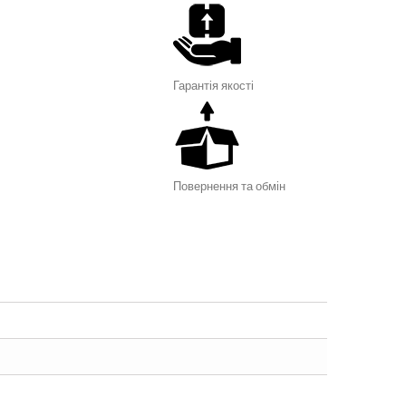
Гарантія я
кості
Повернення та обмін