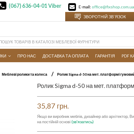
(067) 636-04-01
Viber
E-mail:
office@fixshop.com.ua
ЗВОРОТНІЙ ЗВ`ЯЗОК
ИКИ
ПРО НАС
ДОСТАВКА ТА ОПЛАТА
ГАРАНТІЯ
PDF 
Меблеві ролики та колеса
Ролик Sigma d-50 на мет. платформі гумови
Ролик Sigma d-50 на мет. платформ
35,87 грн.
Якщо ви виробник меблів, дизайнер або архітектор, Ви
(зв'язатись)
на постійній основі