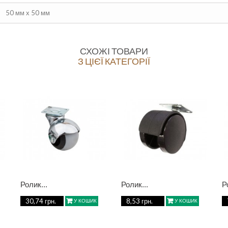
50 мм х 50 мм
СХОЖІ ТОВАРИ
З ЦІЄЇ КАТЕГОРІЇ
Ролик...
Ролик...
Р
30,74 грн.
8,53 грн.
У КОШИК
У КОШИК