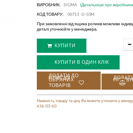
ВИРОБНИК:
SIGMA
(Детальніше про виробника
КОД ТОВАРУ:
00713 -D-50M
При замовленні від ящика роликів можливе індиві
деталі уточнюйте у менеджера.
КУПИТИ
КУПИТИ В ОДИН КЛІК
ДОДАТИ ДО
СПИСКУ
ДОДАТ
ОБРАНИХ
ПОРІВ
ТОВАРІВ
Наявність товару та ціну Ви можете уточнити у менед
636-03-60