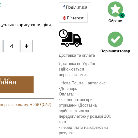
)
Поділитися
0
Pinterest
Обране
дуальне коригування ціни,
Порівняти товар
Доставка та оплата
Доставка по Україні
здійснюється
перевізниками:
И ДО
НЯННЯ
- Нова Пошта; - автолюкс;
-Делівері.
Оплата:
- післяплатою при
жера з продажу. + 380 (067)
отриманні (Доставка
здійснюється за
передоплатою у розмірі 200
грн)
- передплата на картковий
рахунок