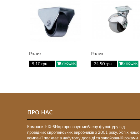
Ролик...
Ролик...
9,10 грн.
24,50 грн.
У КОШИК
У КОШИК
ПРО НАС
Компанія FIX-SHop пропонує меблеву фурнітуру від
провідних європейських виробників з 2001 року. Успіх нашо
компанії полягає в набутому досвіді та завойованій роками