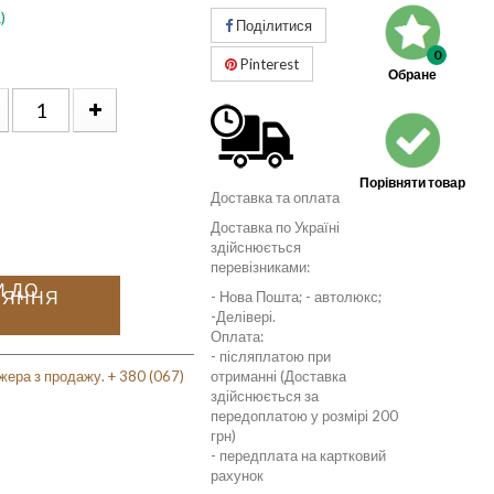
)
Поділитися
0
Pinterest
Обране
Порівняти товар
Доставка та оплата
Доставка по Україні
здійснюється
перевізниками:
И ДО
НЯННЯ
- Нова Пошта; - автолюкс;
-Делівері.
Оплата:
- післяплатою при
жера з продажу. + 380 (067)
отриманні (Доставка
здійснюється за
передоплатою у розмірі 200
грн)
- передплата на картковий
рахунок