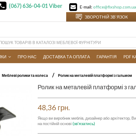
(067) 636-04-01
Viber
E-mail:
office@fixshop.com.ua
ЗВОРОТНІЙ ЗВ`ЯЗОК
ИКИ
ПРО НАС
ДОСТАВКА ТА ОПЛАТА
ГАРАНТІЯ
PDF 
Меблеві ролики та колеса
Ролик на металевій платформі з гальмом
Ролик на металевій платформі з г
48,36 грн.
Якщо ви виробник меблів, дизайнер або архітектор, Ви
(зв'язатись)
на постійній основі