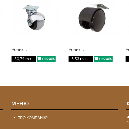
Ролик...
Ролик...
Р
30,74 грн.
8,53 грн.
У КОШИК
У КОШИК
МЕНЮ
м
ПРО КОМПАНІЮ
ї
п