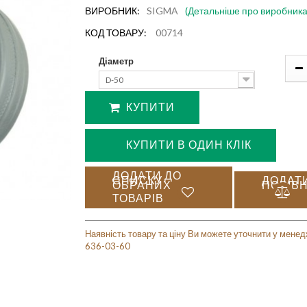
ВИРОБНИК:
SIGMA
(Детальніше про виробника
КОД ТОВАРУ:
00714
Діаметр
D-50
КУПИТИ
КУПИТИ В ОДИН КЛІК
ДОДАТИ ДО
СПИСКУ
ДОДАТ
ОБРАНИХ
ПОРІВ
ТОВАРІВ
Наявність товару та ціну Ви можете уточнити у менед
636-03-60